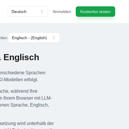
Deutsch
Anmelden
Kostenlos testen
hlen
:
Englisch
- (
English
)
 Englisch
n verschiedene Sprachen
I-Modellen erfolgt.
äche, während Ihre
in Ihrem Browser mit LLM-
genen Sprache, Englisch,
setzung wird unterhalb der