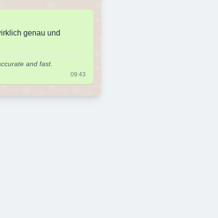
irklich genau und
ccurate and fast.
09:43