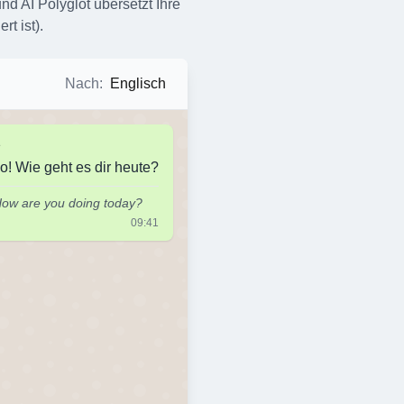
nd AI Polyglot übersetzt Ihre
t ist).
Nach
:
Englisch
e
o! Wie geht es dir heute?
How are you doing today?
09:41