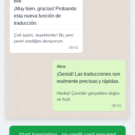
Bob
¡Muy bien, gracias! Probando
esta nueva función de
traducción.
Çok iyiyim, teşekkürler! Bu yeni
çeviri özelliğini deniyorum.
09:42
Alice
¡Genial! Las traducciones son
realmente precisas y rápidas.
Harika! Çeviriler gerçekten doğru
ve hızlı.
09:43
Start translating - no credit card required