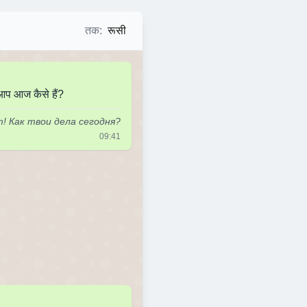
तक
:
रूसी
 आप आज कैसे हैं?
! Как твои дела сегодня?
09:41