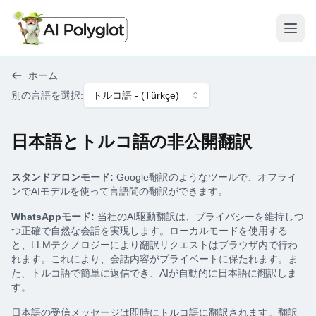
メニ
ホーム
別の言語を選択
:
トルコ語
- (
Türkçe
)
日本語とトルコ語の非公開翻訳
スタンドアロンモード:
Google翻訳のようなツールで、オフライ
ンでAIモデルを使って言語間の翻訳ができます。
WhatsAppモード:
当社のAI駆動翻訳は、プライバシーを維持しつ
つ正確で自然な会話を実現します。ローカルモードを使用する
と、LLMテクノロジーにより翻訳リクエストはブラウザ内で行わ
れます。これにより、会話内容がプライベートに保たれます。ま
た、トルコ語で簡単に返信でき、AIが自動的に日本語に翻訳しま
す。
日本語の受信メッセージは即時にトルコ語に翻訳されます。翻訳