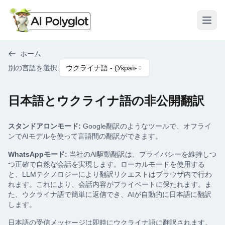
メニ
ホーム
別の言語を選択
:
ウクライナ語
- (
Українська
)
日本語とウクライナ語の非公開翻訳
スタンドアロンモード:
Google翻訳のようなツールで、オフライ
ンでAIモデルを使って言語間の翻訳ができます。
WhatsAppモード:
当社のAI駆動翻訳は、プライバシーを維持しつ
つ正確で自然な会話を実現します。ローカルモードを使用する
と、LLMテクノロジーにより翻訳リクエストはブラウザ内で行わ
れます。これにより、会話内容がプライベートに保たれます。ま
た、ウクライナ語で簡単に返信でき、AIが自動的に日本語に翻訳
します。
日本語の受信メッセージは即時にウクライナ語に翻訳されます。