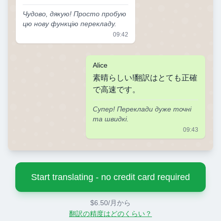
Чудово, дякую! Просто пробую
цю нову функцію перекладу.
09:42
Alice
素晴らしい!翻訳はとても正確
で高速です。
Супер! Переклади дуже точні
та швидкі.
09:43
Start translating - no credit card required
$6.50/月から
翻訳の精度はどのくらい？