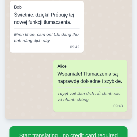
Bob
Świetnie, dzięki! Próbuję tej
nowej funkcji tłumaczenia.
Mình khỏe, cảm ơn! Chỉ đang thử
tính năng dịch này.
09:42
Alice
Wspaniale! Tłumaczenia są
naprawdę dokładne i szybkie.
Tuyệt vời! Bản dịch rất chính xác
và nhanh chóng.
09:43
Start translating - no credit card required