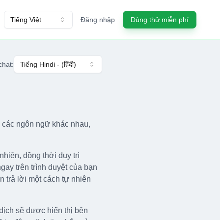
Tiếng Việt
Đăng nhập
Dùng thử miễn phí
chat
:
Tiếng Hindi
- (
हिंदी
)
ừ các ngôn ngữ khác nhau,
hiên, đồng thời duy trì
ay trên trình duyệt của bạn
 trả lời một cách tự nhiên
dịch sẽ được hiển thị bên